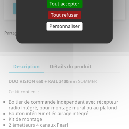
Tout accepter
NOTIFY ME WHEN AVAILABLE
Tout refuser
Personnaliser
Partager
Description
Détails du produit
DUO VISION 650 + RAIL 3400mm
SOMMER
Ce kit contient :
Boitier de commande indépendant avec récepteur
radio intégré, pour montage mural ou au plafond
Bouton intérieur et éclairage intégré
Kit de montage
2 émetteurs 4 canaux Pearl