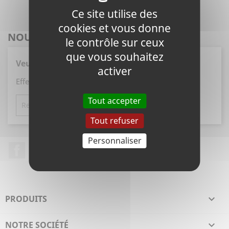
Ce site utilise des
cookies et vous donne
NOUVEAUX PRODUITS
le contrôle sur ceux
que vous souhaitez
Veuillez nous excuser pour le désagrément.
activer
Effectuez une nouvelle recherche
Tout accepter

Tout refuser
Personnaliser
Facebook
Pinterest
Instagram
PRODUITS

NOTRE SOCIÉTÉ
