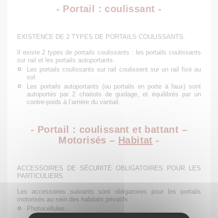
- Portail : coulissant -
EXISTENCE DE 2 TYPES DE PORTAILS COULISSANTS.
Il existe 2 types de portails coulissants : les portails coulissants
sur rail et les portails autoportants.
Les
portails
coulissants
sur rail
coulissent sur un rail fixé au
sol.
Les
portails
autoportants
(ou portails en porte à faux) sont
autoportés par 2 chariots de guidage, et équilibrés par un
contre-poids à l’arrière du vantail.
- Portail : coulissant et battant –
Motorisés –
Habitat
-
ACCESSOIRES DE SÉCURITÉ OBLIGATOIRES POUR LES
PARTICULIERS.
Les accessoires suivants sont obligatoires pour les portails
motorisés au sein des habitats privatifs :
Photocellules
.