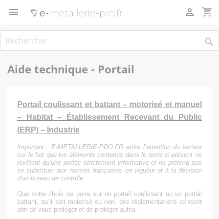
Panneau de gestion des cookies
shopping_cart



Aide technique - Portail
Portail coulissant et battant – motorisé et manuel
– Habitat – Établissement Recevant du Public
(ERP) – Industrie
Important
: E-METALLERIE-PRO.FR attire l’attention du lecteur
sur le fait que les éléments contenus dans le texte ci-présent ne
revêtent qu’une portée strictement informative et ne prétend pas
se substituer aux normes françaises en vigueur et à la décision
d‘un bureau de contrôle.
Que votre choix se porte sur un portail coulissant ou un portail
battant, qu’il soit motorisé ou non, des réglementations existent
afin de vous protéger et de protéger autrui.