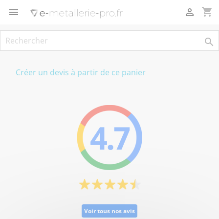
Panneau de gestion des cookies
shopping_cart



Créer un devis à partir de ce panier
4.7
Voir tous nos avis