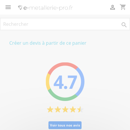
Panneau de gestion des cookies
shopping_cart



Créer un devis à partir de ce panier
4.7
Voir tous nos avis