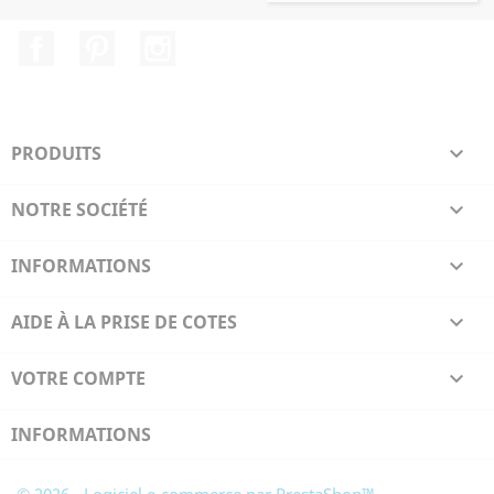
Facebook
Pinterest
Instagram
PRODUITS

NOTRE SOCIÉTÉ

INFORMATIONS

AIDE À LA PRISE DE COTES

VOTRE COMPTE

INFORMATIONS
© 2026 - Logiciel e-commerce par PrestaShop™